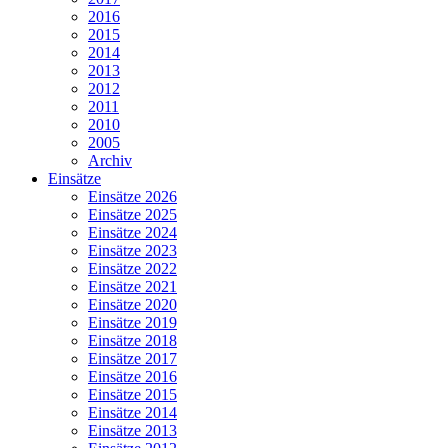
2016
2015
2014
2013
2012
2011
2010
2005
Archiv
Einsätze
Einsätze 2026
Einsätze 2025
Einsätze 2024
Einsätze 2023
Einsätze 2022
Einsätze 2021
Einsätze 2020
Einsätze 2019
Einsätze 2018
Einsätze 2017
Einsätze 2016
Einsätze 2015
Einsätze 2014
Einsätze 2013