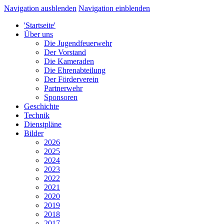
Navigation ausblenden
Navigation einblenden
'Startseite'
Über uns
Die Jugendfeuerwehr
Der Vorstand
Die Kameraden
Die Ehrenabteilung
Der Förderverein
Partnerwehr
Sponsoren
Geschichte
Technik
Dienstpläne
Bilder
2026
2025
2024
2023
2022
2021
2020
2019
2018
2017