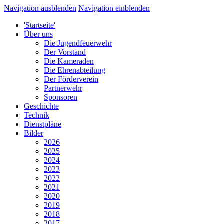
Navigation ausblenden
Navigation einblenden
'Startseite'
Über uns
Die Jugendfeuerwehr
Der Vorstand
Die Kameraden
Die Ehrenabteilung
Der Förderverein
Partnerwehr
Sponsoren
Geschichte
Technik
Dienstpläne
Bilder
2026
2025
2024
2023
2022
2021
2020
2019
2018
2017