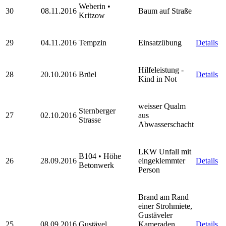
Weberin •
30
08.11.2016
Baum auf Straße
Kritzow
29
04.11.2016
Tempzin
Einsatzübung
Details
Hilfeleistung -
28
20.10.2016
Brüel
Details
Kind in Not
weisser Qualm
Sternberger
27
02.10.2016
aus
Strasse
Abwasserschacht
LKW Unfall mit
B104 • Höhe
26
28.09.2016
eingeklemmter
Details
Betonwerk
Person
Brand am Rand
einer Strohmiete,
Gustäveler
25
08.09.2016
Gustävel
Kameraden
Details