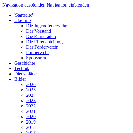
Navigation ausblenden
Navigation einblenden
'Startseite'
Über uns
Die Jugendfeuerwehr
Der Vorstand
Die Kameraden
Die Ehrenabteilung
Der Förderverein
Partnerwehr
Sponsoren
Geschichte
Technik
Dienstpläne
Bilder
2026
2025
2024
2023
2022
2021
2020
2019
2018
2017